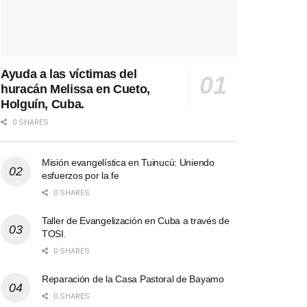
Ayuda a las víctimas del
huracán Melissa en Cueto,
Holguín, Cuba.
0 SHARES
Misión evangelística en Tuinucú: Uniendo
esfuerzos por la fe
0 SHARES
Taller de Evangelización en Cuba a través de
TOSI.
0 SHARES
Reparación de la Casa Pastoral de Bayamo
0 SHARES