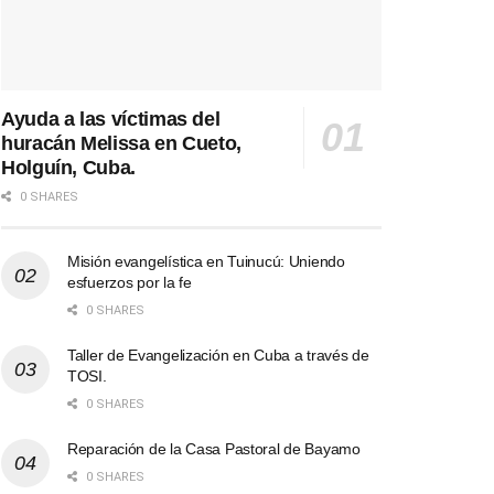
Ayuda a las víctimas del
huracán Melissa en Cueto,
Holguín, Cuba.
0 SHARES
Misión evangelística en Tuinucú: Uniendo
esfuerzos por la fe
0 SHARES
Taller de Evangelización en Cuba a través de
TOSI.
0 SHARES
Reparación de la Casa Pastoral de Bayamo
0 SHARES