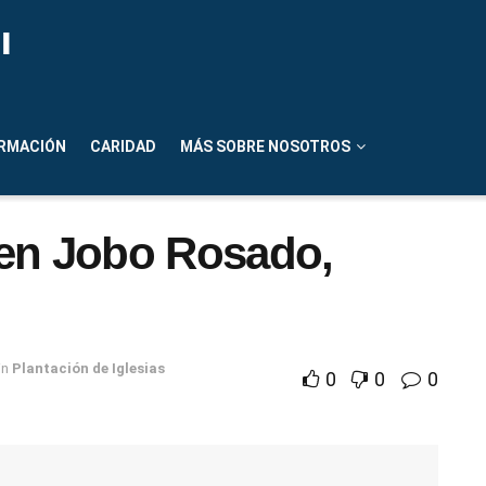
n
RMACIÓN
CARIDAD
MÁS SOBRE NOSOTROS
 en Jobo Rosado,
in
Plantación de Iglesias
0
0
0