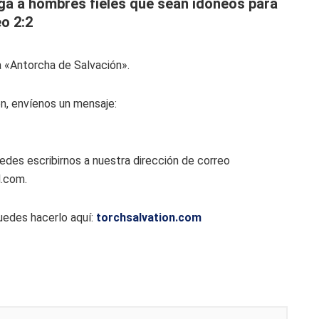
ga a hombres fieles que sean idóneos para
o 2:2
ta «Antorcha de Salvación».
n, envíenos un mensaje:
uedes escribirnos a nuestra dirección de correo
l.com.
uedes hacerlo aquí:
torchsalvation.com