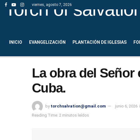
Torch of salvatio
viernes, agosto 7, 2026
INICIO
EVANGELIZACIÓN
PLANTACIÓN DE IGLESIAS
FO
La obra del Señor
Cuba.
by
torchsalvation@gmail.com
junio 6, 2026
Reading Time: 2 minutos leídos