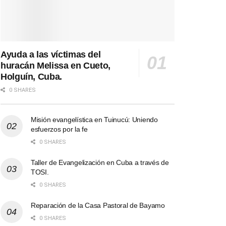
Ayuda a las víctimas del
huracán Melissa en Cueto,
Holguín, Cuba.
0 SHARES
Misión evangelística en Tuinucú: Uniendo
esfuerzos por la fe
0 SHARES
Taller de Evangelización en Cuba a través de
TOSI.
0 SHARES
Reparación de la Casa Pastoral de Bayamo
0 SHARES