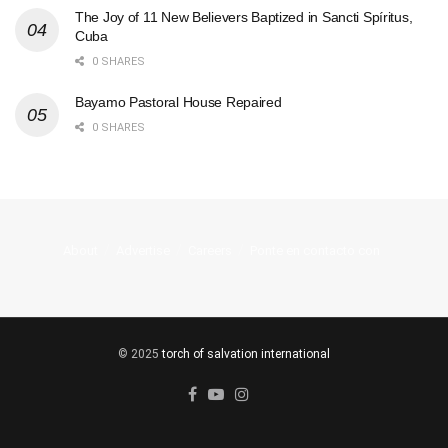
The Joy of 11 New Believers Baptized in Sancti Spíritus,
Cuba
0 SHARES
Bayamo Pastoral House Repaired
0 SHARES
About
Advertise
Careers
Ponte en contacto con
© 2025
torch of salvation international