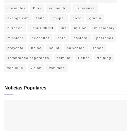
creyentes
Dios
encuentro
Esperanza
evangelism
faith
gospel
gozo
gracia
huracán
Jesus Christ
luz
misión
missionary
missions
necesitas
obra
pastoral
personas
proyecto
Reino
salud
salvación
sanar
sembrando esperanza
semilla
Señor
training
vehículo
visión
víctimas
Noticias Populares