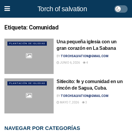
Torch of salvation
Etiqueta:
Comunidad
Una pequeña iglesia con un
PLANTACIÓN DE IGLESIAS
gran corazón en La Sabana
BY
TORCHSALVATION@GMAIL.COM
JUNIO 6, 2026
4
Sitiecito: fe y comunidad en un
PLANTACIÓN DE IGLESIAS
rincón de Sagua, Cuba.
BY
TORCHSALVATION@GMAIL.COM
MAYO 7, 2026
3
NAVEGAR POR CATEGORÍAS