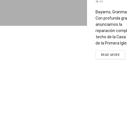
66
Bayamo, Granma,
Con profunda gra
anunciamos la
reparación compl
techo de la Casa
de la Primera Igles
DET
READ MORE