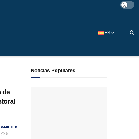
ES
Noticias Populares
 de
toral
o
GMAIL.COM
0