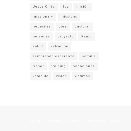
Jesus Christ
luz
misión
missionary
missions
necesitas
obra
pastoral
personas
proyecto
Reino
salud
salvación
sembrando esperanza
semilla
Señor
training
vacaciones
vehículo
visión
víctimas
About
Advertise
Careers
Ponte en contacto con