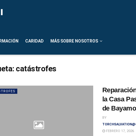
n
RMACIÓN
CARIDAD
MÁS SOBRE NOSOTROS
ueta:
catástrofes
Reparación
STROFES
la Casa Pas
de Bayam
BY
TORCHSALVATION@
FEBRERO 17, 2026