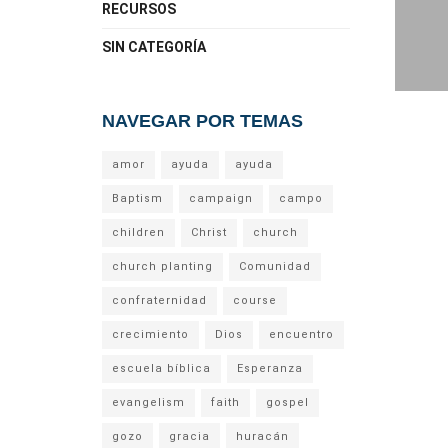
RECURSOS
SIN CATEGORÍA
NAVEGAR POR TEMAS
amor
ayuda
ayuda
Baptism
campaign
campo
children
Christ
church
church planting
Comunidad
confraternidad
course
crecimiento
Dios
encuentro
escuela bíblica
Esperanza
evangelism
faith
gospel
gozo
gracia
huracán