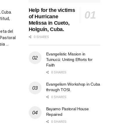
Help for the victims
 Cuba.
of Hurricane
titud,
Melissa in Cueto,
Holguín, Cuba.
eta del
0 SHARES
 Pastoral
ia ...
Evangelistic Mission in
AILS
Tuinucú: Uniting Efforts for
Faith
0 SHARES
Evangelism Workshop in Cuba
through TOSI.
0 SHARES
Bayamo Pastoral House
Repaired
0 SHARES