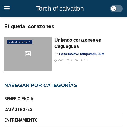
Torch of salvation
Etiqueta:
corazones
Uniendo corazones en
BENEFICIENCIA
Caguaguas
BY
TORCHSALVATION@GMAIL.COM
MAYO 22, 2026
18
NAVEGAR POR CATEGORÍAS
BENEFICIENCIA
CATÁSTROFES
ENTRENAMIENTO