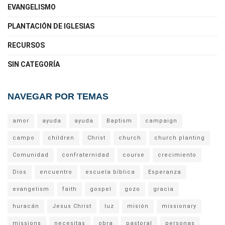
EVANGELISMO
PLANTACIÓN DE IGLESIAS
RECURSOS
SIN CATEGORÍA
NAVEGAR POR TEMAS
amor
ayuda
ayuda
Baptism
campaign
campo
children
Christ
church
church planting
Comunidad
confraternidad
course
crecimiento
Dios
encuentro
escuela bíblica
Esperanza
evangelism
faith
gospel
gozo
gracia
huracán
Jesus Christ
luz
misión
missionary
missions
necesitas
obra
pastoral
personas